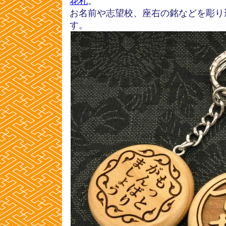
花札
。
お名前や志望校、座右の銘などを彫り
す。