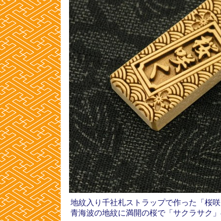
地紋入り千社札ストラップで作った「桜咲
青海波の地紋に満開の桜で「サクラサク」