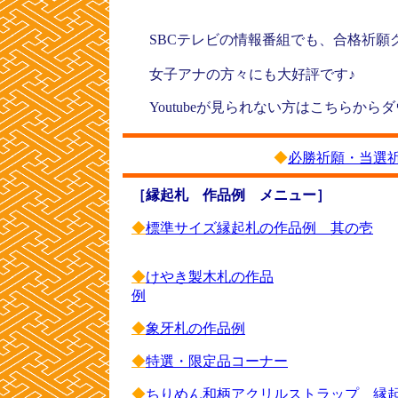
SBCテレビの情報番組でも、合格祈
女子アナの方々に
Youtubeが見られない方はこちらか
◆
必勝祈願・当選
［縁起札 作品例 メニュー］
◆
標準サイズ縁起札の作品例 其の壱
◆
けやき製木札の作品
例
◆
象牙札の作品例
◆
特選・限定品コーナー
◆
ちりめん和柄アクリルストラップ 縁