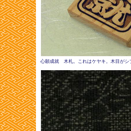
心願成就 木札。これはケヤキ。木目がシ