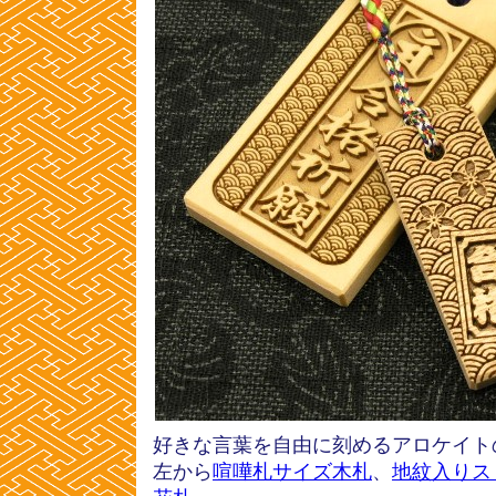
好きな言葉を自由に刻めるアロケイト
左から
喧嘩札サイズ木札
、
地紋入りス