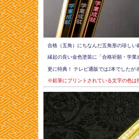
合格（五角）にちなんだ五角形の珍しい
縁起の良い金色塗装に「合格祈願・学業
更に特典！ テレビ通販では2本でしたが
※鉛筆にプリントされている文字の色は