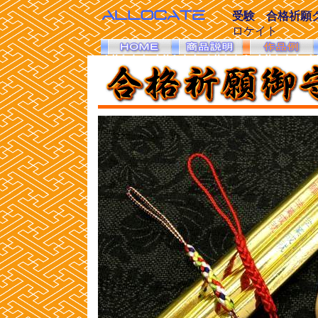
受験 合格祈願
ロケイト