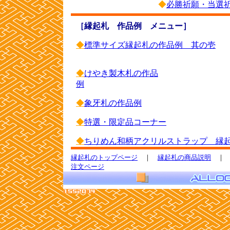
◆
必勝祈願・当選
［縁起札 作品例 メニュー］
◆
標準サイズ縁起札の作品例 其の壱
◆
けやき製木札の作品
例
◆
象牙札の作品例
◆
特選・限定品コーナー
◆
ちりめん和柄アクリルストラップ 縁
縁起札のトップページ
｜
縁起札の商品説明
注文ページ